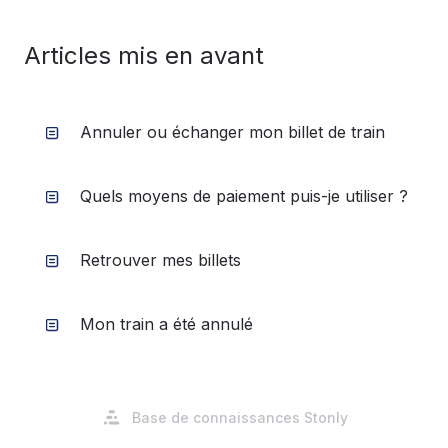
Articles mis en avant
Annuler ou échanger mon billet de train
Quels moyens de paiement puis-je utiliser ?
Retrouver mes billets
Mon train a été annulé
S'ouvre
Base de connaissances Stonly
dans